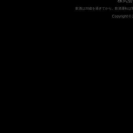
株式会
飲酒は20歳を過ぎてから。飲酒運転は
Copyright © 